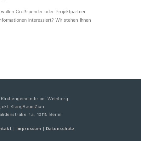
 wollen Großspender oder Projektpartner
nformationen interessiert? Wir stehen Ihnen
. Kirchengemeinde am Weinberg
ojekt KlangRaumZion
alidenstraße 4a, 10115 Berlin
ntakt
|
Impressum
|
Datenschutz