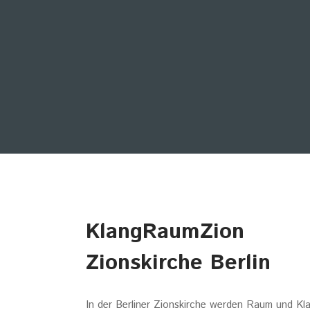
KlangRaumZion
Zionskirche Berlin
In der Berliner Zionskirche werden Raum und Kl